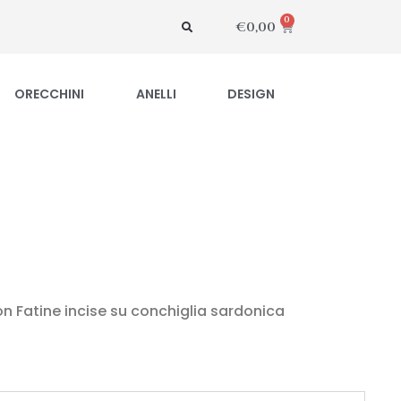
0
€
0,00
ORECCHINI
ANELLI
DESIGN
n Fatine incise su conchiglia sardonica