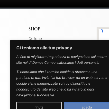
SHOP
Collane
Bracciali
Ci teniamo alla tua privacy
Ciondoli
Al fine di migliorare l’esperienza di navigazione sul nostro
Charm
sito noi di Domus Cameo elaboriamo i dati personali.
Spille
Ti ricordiamo che il termine cookie si riferisce a una
Orecchini
porzione di dati inviati al tuo browser da un web server. Il
Anelli
cookie viene memorizzato sul tuo dispositivo e
Design
riconosciuto dal sito web che lo ha inviato in ogni
navigazione successiva.
rifiuta
acetta