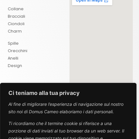
Collane
Bracciali
Ciondoli
Charm
Spille
Orecchini
Anelli
Design
Ci teniamo alla tua privacy
ABOUT
Al fine di migliorare l’esperienza di navigazione sul nostro
sito noi di Domus Cameo elaboriamo i dati personali.
Chi Siamo
Contatti
Ti ricordiamo che il termine cookie si riferisce a una
porzione di dati inviati al tuo browser da un web server. Il
SEGUICI SUI SOCIAL
cookie viene memorizzato sul tuo dispositivo e