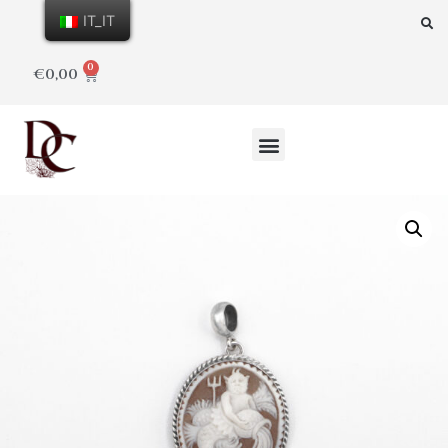
IT_IT
0
€
0,00