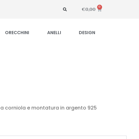
0
€
0,00
ORECCHINI
ANELLI
DESIGN
lia corniola e montatura in argento 925