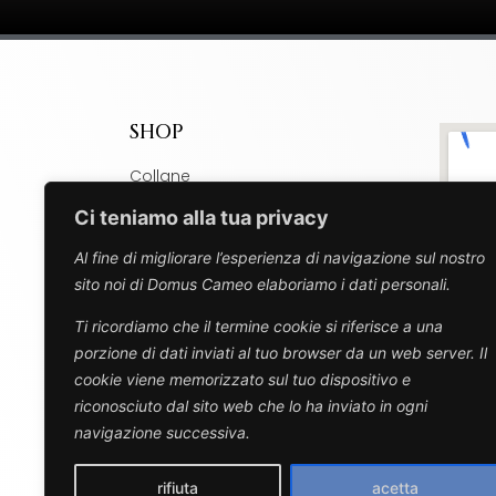
SHOP
Collane
Bracciali
Ci teniamo alla tua privacy
Ciondoli
Al fine di migliorare l’esperienza di navigazione sul nostro
Charm
sito noi di Domus Cameo elaboriamo i dati personali.
Spille
Ti ricordiamo che il termine cookie si riferisce a una
Orecchini
porzione di dati inviati al tuo browser da un web server. Il
Anelli
cookie viene memorizzato sul tuo dispositivo e
Design
riconosciuto dal sito web che lo ha inviato in ogni
navigazione successiva.
rifiuta
acetta