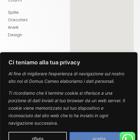
Charm
Spille
Orecchini
Anelli
Design
Ci teniamo alla tua privacy
ABOUT
Al fine di migliorare l’esperienza di navigazione sul nostro
sito noi di Domus Cameo elaboriamo i dati personali.
Chi Siamo
Contatti
Ti ricordiamo che il termine cookie si riferisce a una
porzione di dati inviati al tuo browser da un web server. Il
SEGUICI SUI SOCIAL
cookie viene memorizzato sul tuo dispositivo e
riconosciuto dal sito web che lo ha inviato in ogni
navigazione successiva.
rifiuta
acetta