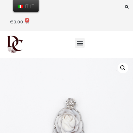
IT_IT
0
€
0,00