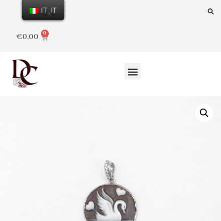
IT_IT
0
€
0,00