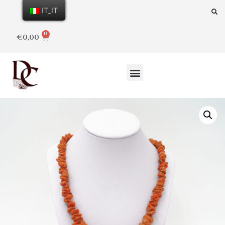
IT_IT
0
€
0,00