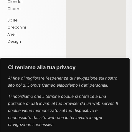
Ciondoli
Charm
Spille
Orecchini
Anelli
Design
Ci teniamo alla tua privacy
ABOUT
Al fine di migliorare l’esperienza di navigazione sul nostro
sito noi di Domus Cameo elaboriamo i dati personali.
Chi Siamo
Contatti
Ti ricordiamo che il termine cookie si riferisce a una
porzione di dati inviati al tuo browser da un web server. Il
SEGUICI SUI SOCIAL
cookie viene memorizzato sul tuo dispositivo e
riconosciuto dal sito web che lo ha inviato in ogni
navigazione successiva.