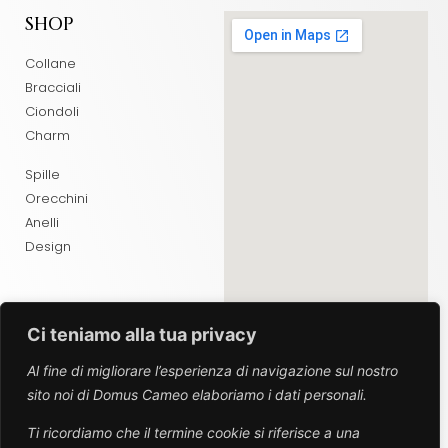
SHOP
Collane
Bracciali
Ciondoli
Charm
Spille
Orecchini
Anelli
Design
Ci teniamo alla tua privacy
ABOUT
Al fine di migliorare l’esperienza di navigazione sul nostro
sito noi di Domus Cameo elaboriamo i dati personali.
Chi Siamo
Contatti
Ti ricordiamo che il termine cookie si riferisce a una