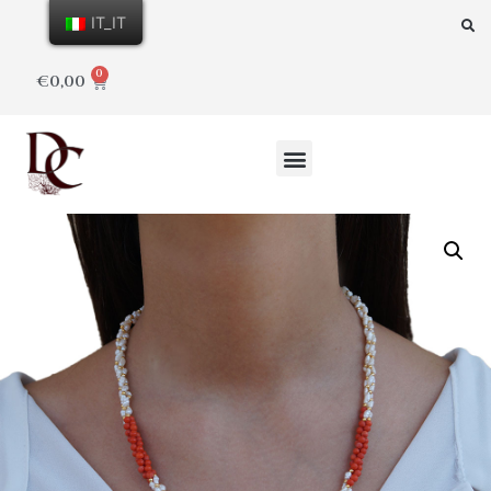
IT_IT
0
€
0,00