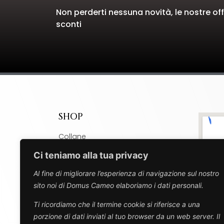
Non perderti nessuna novità, le nostre offe
sconti
SHOP
Collane
Bracciali
Ci teniamo alla tua privacy
Ciondoli
Al fine di migliorare l’esperienza di navigazione sul nostro
Charm
sito noi di Domus Cameo elaboriamo i dati personali.
Spille
Ti ricordiamo che il termine cookie si riferisce a una
Orecchini
porzione di dati inviati al tuo browser da un web server. Il
Anelli