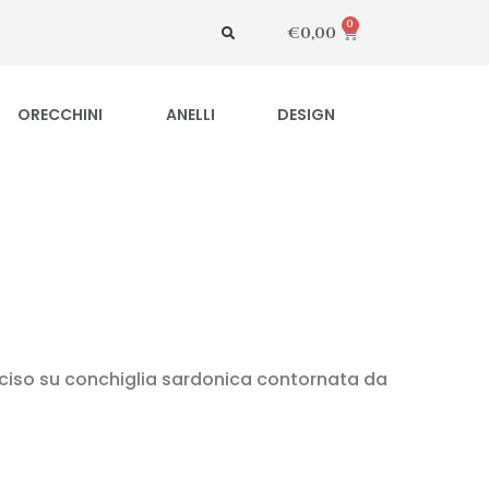
0
€
0,00
ORECCHINI
ANELLI
DESIGN
nciso su conchiglia sardonica contornata da