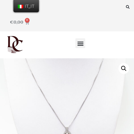
IT_IT
0
€
0,00