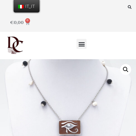
IT_IT
0
€
0,00