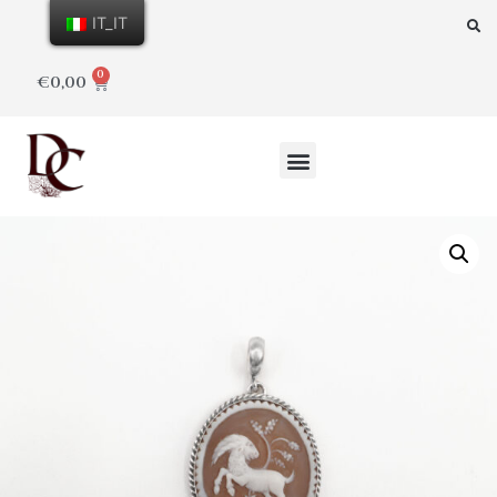
IT_IT
0
€
0,00