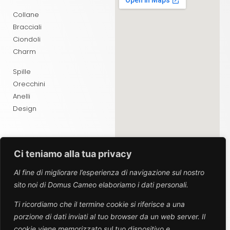
Collane
Bracciali
Ciondoli
Charm
Spille
Orecchini
Anelli
Design
Ci teniamo alla tua privacy
ABOUT
Al fine di migliorare l’esperienza di navigazione sul nostro
sito noi di Domus Cameo elaboriamo i dati personali.
Chi Siamo
Contatti
Ti ricordiamo che il termine cookie si riferisce a una
porzione di dati inviati al tuo browser da un web server. Il
SEGUICI SUI SOCIAL
cookie viene memorizzato sul tuo dispositivo e