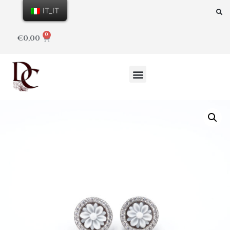
IT_IT
0
€
0,00